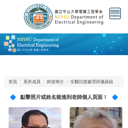
跳
到
主
要
內
容
區
首頁
系所成員
師資簡介
生醫訊號處理與儀器組
點擊照片或姓名能進到老師個人頁面！