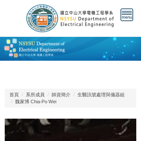
跳
到
主
要
內
容
區
首頁
系所成員
師資簡介
生醫訊號處理與儀器組
魏家博 Chia-Po Wei