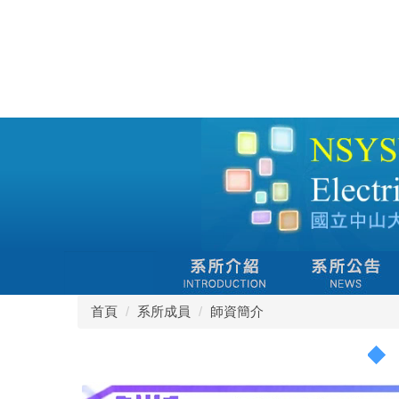
跳
到
主
要
內
容
區
首頁
系所成員
師資簡介