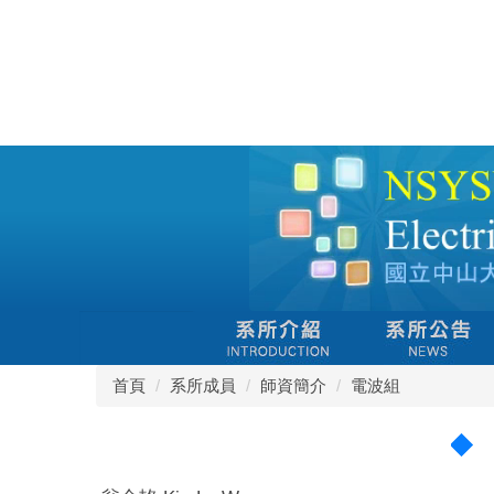
跳
到
主
要
內
容
區
首頁
系所成員
師資簡介
電波組