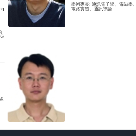
學術專長: 通訊電子學、電磁學
ng
電路實習、通訊導論
術
5G
線