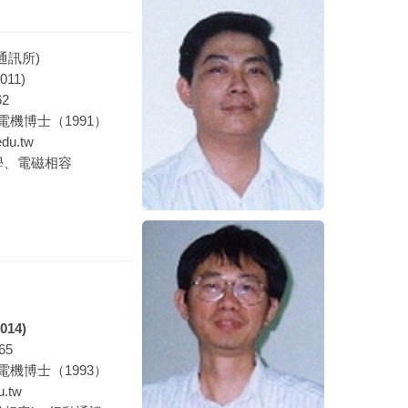
通訊所)
11)
2
機博士（1991）
du.tw
學、電磁相容
14)
65
機博士（1993）
u.tw