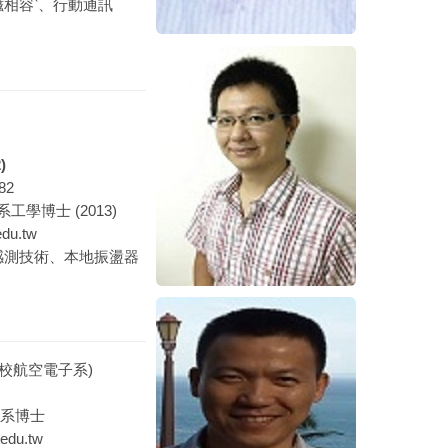
磁相容‵、行動通訊
)
82
學博士 (2013)
du.tw
感測技術、本地振盪器
官校航空電子系)
學系博士
du.tw