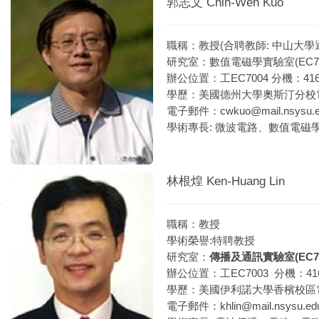
郭志文 Chih-Wen Kuo
職稱：教授(合聘教師: 中山大學
研究室：數值電磁學實驗室(EC70
辦公位置：工EC7004 分機：416
學歷：美國德州大學奧斯汀分校電
電子郵件：
cwkuo@mail.nsysu.e
學術專長: 微波電路、數值電磁
林根煌 Ken-Huang Lin
職稱：教授
學術榮譽:特聘教授
研究室：
傳播及通訊實驗室(EC70
辦公位置：工EC7003 分機：41
學歷：美國伊利諾大學香檳校區電
電子郵件：
khlin@mail.nsysu.ed