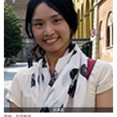
吳珮歆
職稱：助理教授