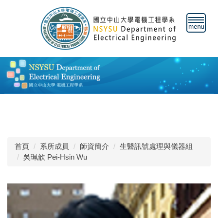
跳
到
主
要
內
容
區
首頁
系所成員
師資簡介
生醫訊號處理與儀器組
吳珮歆 Pei-Hsin Wu