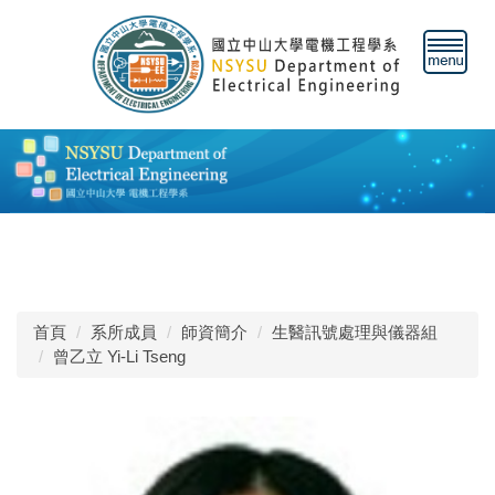
跳
到
主
要
內
容
區
首頁
系所成員
師資簡介
生醫訊號處理與儀器組
曾乙立 Yi-Li Tseng