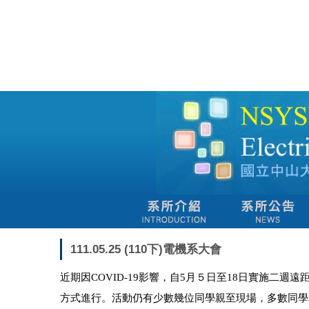
跳
到
主
要
內
容
區
111.05.25 (110下)電機系大會
近期因COVID-19影響，自5月５日至18日實施
方式進行。活動仍有少數幾位同學親至現場，多數同學