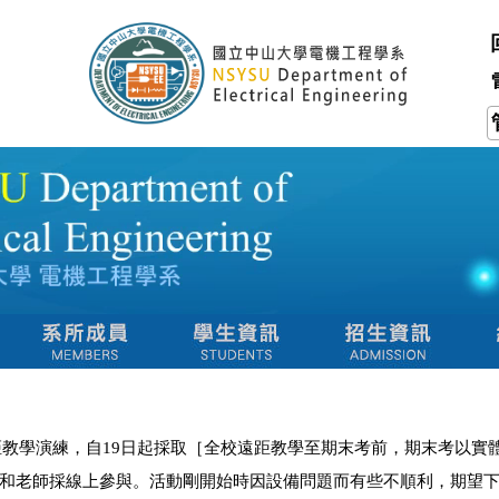
二週遠距教學演練，自19日起採取［全校遠距教學至期末考前，期末考
和老師採線上參與。活動剛開始時因設備問題而有些不順利，期望