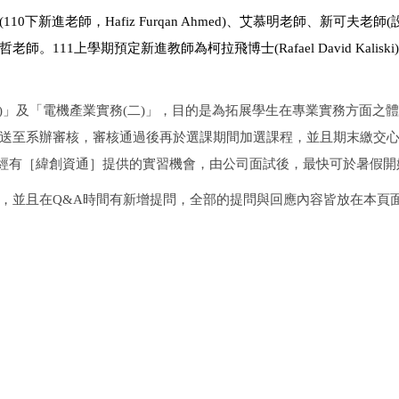
進老師，Hafiz Furqan Ahmed
)、艾慕明老師、新可夫老師
111上學期預定新進教師為柯拉飛博士(Rafael David Kal
一)」及「電機產業實務(二)」，目的是為拓展學生在專業實務方面
送至系辦審核，審核通過後再於選課期間加選課程，並且期末繳交心
上已經有［緯創資通］提供的實習機會，由公司面試後，最快可於暑假
，並且在Q&A時間有新增提問，全部的提問與回應內容皆放在本頁