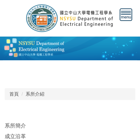
跳
到
主
要
內
容
區
首頁
系所介紹
系所簡介
成立沿革