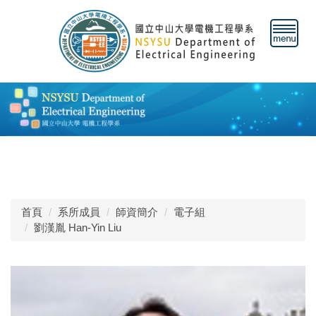
跳
到
主
要
內
容
區
首頁
系所成員
師資簡介
電子組
劉漢胤 Han-Yin Liu