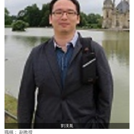
劉漢胤
職稱： 副教授