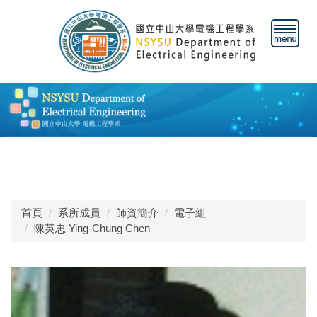
跳
到
主
要
內
容
區
首頁
系所成員
師資簡介
電子組
陳英忠 Ying-Chung Chen