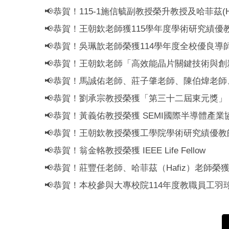
📢恭賀！115-1施信毓副教授榮升教授及哈菲茲(Haf
📢恭賀！王朝欽老師獲115學年度學術研究績優
📢恭賀！吳珮歆老師榮獲114學年度全校優良導
📢恭賀！王朝欽老師「高效能晶片關鍵技術與
📢恭賀！馬誠佑老師、莊子肇老師、陳伯煒老師
📢恭賀！劉承宗教授榮獲「第三十二屆東元獎」
📢恭賀！黃義佑教授榮獲 SEMI國際半導體產業
📢恭賀！王朝欽教授榮獲工學院學術研究績優教
📢恭賀！翁金輅教授榮獲 IEEE Life Fellow
📢恭賀！莊豐任老師、哈菲茲（Hafiz）老師榮
📢恭賀！本校參與大專校院114年度教職員工羽