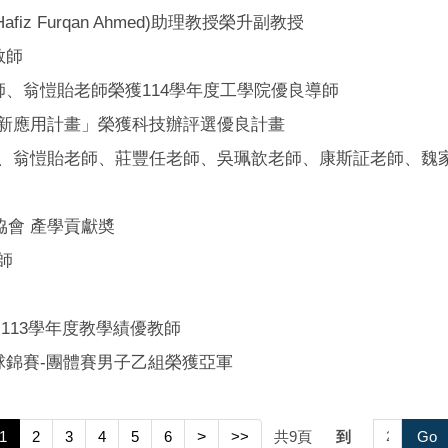
iz Furqan Ahmed)助理教授榮升副教授
教師
師、翁愷貽老師榮獲114學年度工學院優良導師
創新應用計畫」榮獲科技辦評選優良計畫
、翁愷貽老師、莊豐任老師、吳珮歆老師、康斯証老師、魏家
協會 產學貢獻奬
師
獲113學年度教學績優教師
球錦賽-團體賽男子乙組榮獲亞軍
1
2
3
4
5
6
>
>>
共
9
頁
到
Go