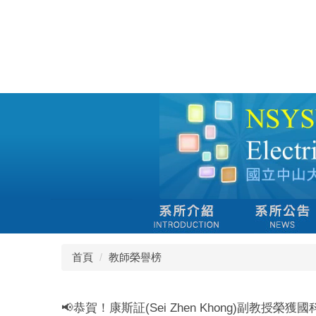
跳
到
主
要
內
容
區
首頁
教師榮譽榜
📢恭賀！康斯証(Sei Zhen Khong)副教授