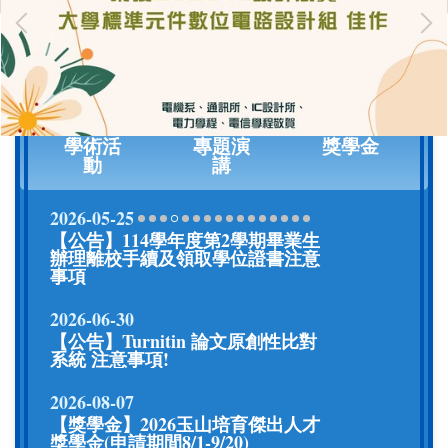
所有訊息
行政公
職涯資
告
訊
學術活
專題演
獎學金
動
講
2026-05-25
【公告】114學年度第2學期畢業生
辦理離校手續及領取學位證書注意
事項
2026-06-30
【公告】Turnitin 論文原創性比對
系統 注意事項!
2026-08-07
【獎學金】2026玉山培育傑出人才
獎學金(申請期間8/1-9/20)