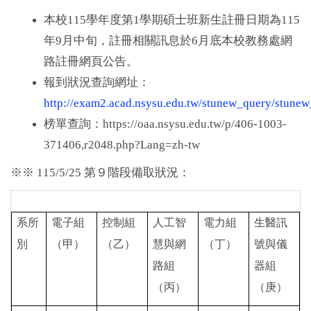
本校
115
學年度第
1
學期碩士班新生註冊日期為
115
年
9
月中旬，註冊相關訊息於
6
月底本校教務處網
路註冊網頁公告。
報到狀況查詢網址：
http://exam2.acad.nsysu.edu.tw/stunew_query/stunew
榜單查詢：
https://oaa.nsysu.edu.tw/p/406-1003-
371406,r2048.php?Lang=zh-tw
※※ 115/5/25
第９階段備取狀況：
系所
電子組
控制組
人工智
電力組
生醫訊
別
（甲）
（乙）
慧與網
（丁）
號與儀
路組
器組
（丙）
（庚）