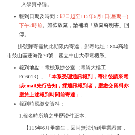
入學資格論。
報到日期及時間：
即日起至
115
年
6
月1
日
(
星期一
)
下午
2
時前
。
如欲放棄
，
請補填
「
放棄聲明書
」
回
傳
。
掛號郵寄需於此期限內寄達，郵寄地址：804高雄
市鼓山區蓮海路70號，國立中山大學電機系。
報到地點
：
電機系辦公室（電資大樓工
EC6013）
。
「
本系受理通訊報到，寄出後請來電
或email先行告知，採通訊報到者，應繳交資料亦
應於上述報到時間前寄達
」
。
報到時應繳交資料：
1.報名時所填之學歷證件正本。
【115年6月畢業生，因尚無法領到畢業證書，