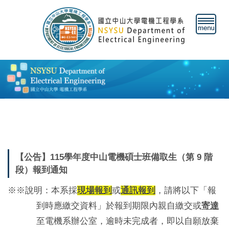
跳
到
主
要
內
容
區
【公告】115學年度中山電機碩士班備取生（第 9 階
段）報到通知
※※說明：本系採
現場報到
或
通訊報到
，請將以下「報
到時應繳交資料」於報到期限內親自繳交或
寄達
至電機系辦公室，逾時未完成者，即以自願放棄