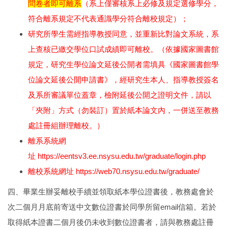
問卷者即可離系
（系上僅審核系上必修及規定選修學分，
符合離系規定不代表通識學分符合離校規定）；
研究所學生需經指導教授同意，並重新比對論文系統，系
上查核已繳交學位口試成績即可離校。（依據國家圖書館
規定，研究生學位論文延後公開者需填具《國家圖書館學
位論文延後公開申請書》，經研究生本人、指導教授簽名
及系所審議單位蓋章，檢附延後公開之證明文件，請以
「夾附」方式（勿裝訂）置於紙本論文內，一併送至教務
處註冊組辦理離校。）
離系系統網
址
https://eentsv3.ee.nsysu.edu.tw/graduate/login.php
離校系統網址
https://web70.nsysu.edu.tw/graduate/
四、畢業生辦妥離校手續並領取紙本學位證書後，教務處會於
次二個月月底前寄送中文數位證書於同學所留email信箱。若於
取得紙本證書二個月後仍未收到數位證書者，請與教務處註冊