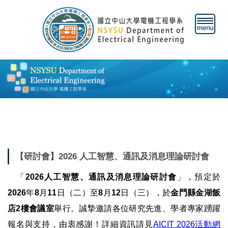
跳
到
主
要
內
容
區
【研討會】2026 人工智慧、通訊及消息理論研討會
「
2026人工智慧、通訊及消息理論研討會
」，預定於
2026
年
8
月
11
日（二）至
8
月
12
日（三），於
金門縣金湖飯
店2樓會議室
舉行。誠摯邀請各位研究先進、學者專家踴躍
報名與支持，由衷感謝！詳細資訊請見
AICIT 2026
活動網