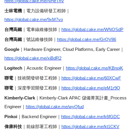
https://global.cake.me/NHeTnV
士林電機
｜電力設備研發工程師｜
https://global.cake.me/9xM7vo
台灣高鐵
｜電車線維修技師｜
https://global.cake.me/WNOSdP
台灣高鐵
｜號誌維修技師｜
https://global.cake.me/GrQV86
Google
｜
Hardware Engineer, Cloud Platforms, Early Career
｜
https://global.cake.me/xiBdR2
Logitech
｜
Acoustic Engineer
｜
https://global.cake.me/KBnojK
聯電
｜技術開發研發工程師｜
https://global.cake.me/60XCwF
聯電
｜深度學習開發工程師｜
https://global.cake.me/eM1r9Q
Kimberly-Clark
｜
Kimberly-Clark APAC
儲備菁英計畫
_Process
Engineer
｜
https://global.cake.me/wyQfud
Pinkoi
｜
Backend Engineer
｜
https://global.cake.me/k6fGDC
偉康科技
｜前線部署工程師｜
https://global.cake.me/kt1CKV