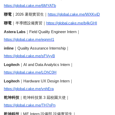
https://global.cake.me/6MYATb
聯電
｜
2026
暑期實習生｜
https://global.cake.me/WXKviD
聯電
｜半導體設備實習｜
https://global.cake.me/b4kGHI
Astera Labs
｜
Field Quality Engineer Intern
｜
https://global.cake.me/eqnmI1
inline
｜
Quality Assurance Internship
｜
https://global.cake.me/sFVyyB
Logitech
｜
AI and Data Analytics Intern
｜
https://global.cake.me/LOhC0H
Logitech
｜
Hardware UX Design Intern
｜
https://global.cake.me/vnhEra
乾坤科技
｜乾坤科技第
3
屆校園大使｜
https://global.cake.me/TH7nPn
乾坤科技
｜
ME Intern
設備部
設備實習生｜