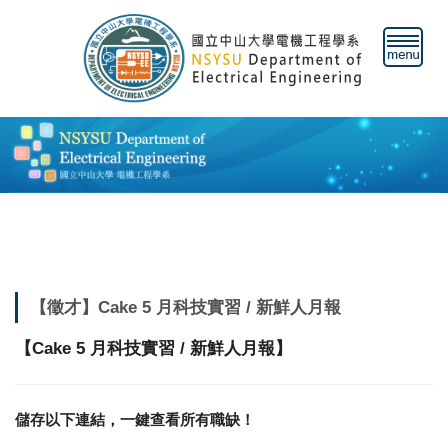
跳
到
主
要
內
容
區
【徵才】Cake 5 月科技實習 / 新鮮人月報
Cake 5
/
【
月科技實習
新鮮人月報】
儲存以下連結，一鍵查看所有職缺！