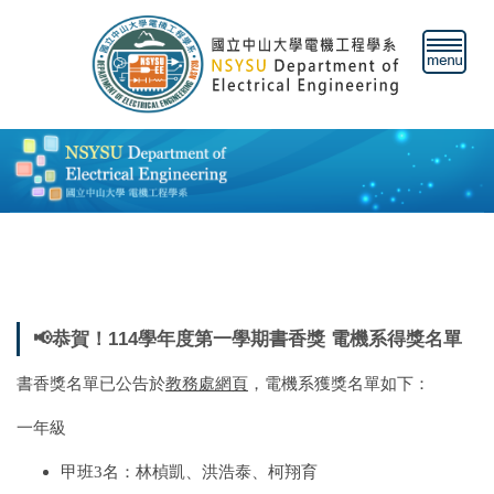
跳
到
主
要
內
容
區
📢恭賀！114學年度第一學期書香獎 電機系得獎名單
書香獎名單已公告於
教務處網頁
，電機系獲獎名單如下：
一年級
甲班3名：林楨凱、洪浩泰、柯翔育