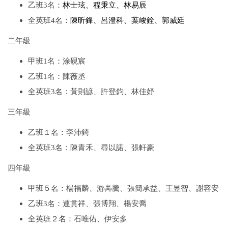
乙班3名：
林士玹、
程秉立、
林易辰
全英班4名：
陳昕鋒、
呂澄科、
葉峻銓
、
郭威廷
二年級
甲班1名：涂硯宸
乙班1名：陳薇丞
全英班3名：黃則諺、許登鈞、林佳妤
三年級
乙班１名：李沛錡
全英班3名：陳青禾、尋以諾、張軒豪
四年級
甲班５名：楊福麟、游芔騰、張簡承益、王昱智、謝容安
乙班3名：連貫祥、張博翔、楊安喬
全英班２名：石唯佑、伊安多