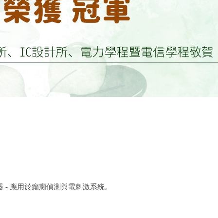
器 - 應用於癲癇偵測與電刺激系統。