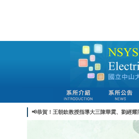
跳
到
主
要
內
容
區
📢恭賀！王朝欽教授指導大三陳華霙、劉經耀同