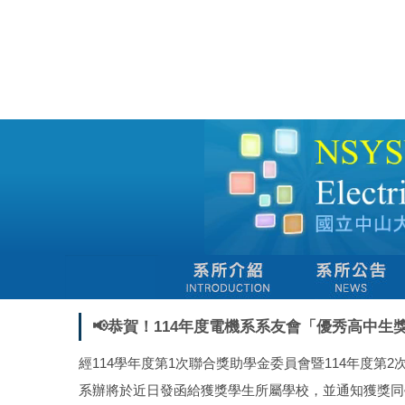
跳
到
主
要
內
容
區
📢恭賀！114年度電機系系友會「優秀高中生
經114學年度第1次聯合獎助學金委員會暨114年度
系辦將於近日發函給獲獎學生所屬學校，並通知獲獎同