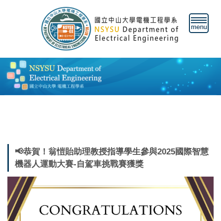
跳
到
主
要
內
容
區
📢恭賀！翁愷貽助理教授指導學生參與2025國際智慧
機器人運動大賽-自駕車挑戰賽獲獎