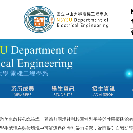
游美惠教授蒞臨演講，延續前兩場針對校園性別平等與性騷擾防治
學生認識在數位環境中可能遭遇的性別暴力樣態，從而提升自我防