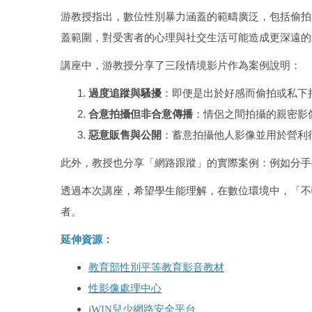
游教授指出，數位性別暴力涵蓋的範疇廣泛，包括偷拍
蓋範圍，對受害者的心理與社交生活可能造成更深遠的
講座中，游教授分享了三段情境影片作為案例說明：
過度追蹤與騷擾
：即便是出於好感而偷拍或私下
合意拍攝但非合意傳播
：情侶之間拍攝的親密影
惡意販售與公開
：蓄意拍攝他人影像並用於營利
此外，教授也分享「網路跟蹤」的實際案例：例如分手
透過本次講座，希望學生能理解，在數位環境中，「不
者。
延伸資源：
教育部性別平等教育影音教材
性影像處理中心
iWIN
兒少網路安全平台