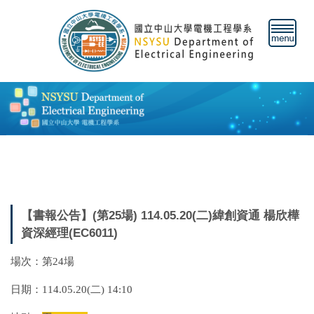
跳
到
主
要
內
容
區
【書報公告】(第25場) 114.05.20(二)緯創資通 楊欣樺
資深經理(EC6011)
場次：第24場
日期：114.05.20(二) 14:10