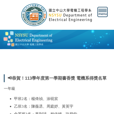
跳
到
主
要
內
容
區
📢恭賀！113學年度第一學期書香獎 電機系得獎名單
一年級
甲班2名：楊倚禎、涂硯宸
乙班3名：陳薇丞、周庭妤、黃英宇