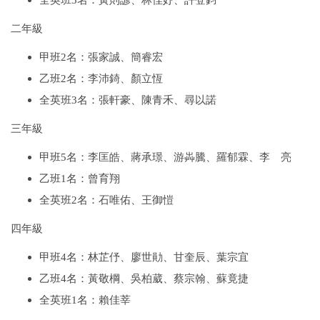
全英班3名：黃則諺、林佳妤、許登鈞
二年級
甲班2名：張家誠、簡睿宏
乙班2名：李沛錡、顏立恆
全英班3名：張軒豪、陳青禾、尋以諾
三年級
甲班5名：李匡皓、蔣承璟、游芔騰、羅郁霖、李 亮
乙班1名：曾育翔
全英班2名：石唯佑、王御愷
四年級
甲班4名：林芷伃、廖世勛、甘奎辰、葉宗宜
乙班4名：黃敬棡、吳柏葳、蔡宗翰、蘇竟捷
全英班1名：賴佳莘