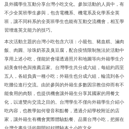
及外國
學生互動分享台灣小吃文化。參加活動的人員中，有
不少全英班學生參與，包含電機系、機電系
及化學系全英
班
，讓不同科系的全英班學生也能有互動交流機會，相互學
習增進英文能力的技巧。
本次活動主題的台灣小吃包含六項：小籠包、豬血糕、滷肉
飯、肉圓、珍珠奶茶及臭豆腐，配合疫情限制無法於活動中
享用上述小吃，僅能於會場透過照片和地圖等向外籍學生介
紹美食特色與推薦店家。台灣學生共分成六組，每組約四至
五人，各組負責一種小吃；外籍生也分成六組，輪流到各小
吃攤位進行交流。由於參與的外籍生多數因宗教信仰而有不
能食用的肉類，也提供機會讓外籍生分享其國家的用餐文
化，以達雙向交流之目的。台灣學生不僅向外籍學生介紹小
吃內容，也教學如何發音和點餐，透過介紹學校附近的店
家，讓外籍生有機會實際體驗點餐、品嘗台灣小吃，把握在
台灣念書生活的期間好好體驗本土小吃文化。