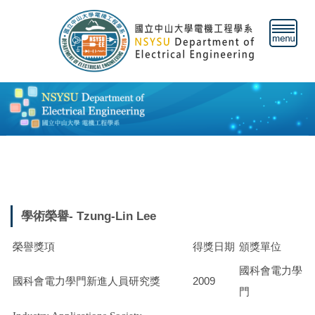
跳
到
主
要
內
容
區
學術榮譽- Tzung-Lin Lee
得獎日期
榮譽獎項
頒獎單位
國科會電力學
2009
國科會電力學門新進人員研究獎
門