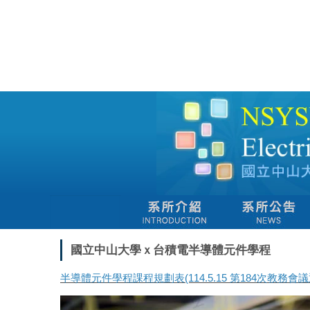
跳
到
主
要
內
容
區
國立中山大學ｘ台積電半導體元件學程
半導體元件學程課程規劃表(114.5.15 第184次教務會議